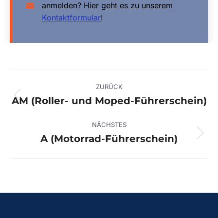
anmelden? Hier geht es zu unserem
Kontaktformular
!
Project
ZURÜCK
navigation
AM (Roller- und Moped-Führerschein)
Previous
project:
NÄCHSTES
A (Motorrad-Führerschein)
Next
project: